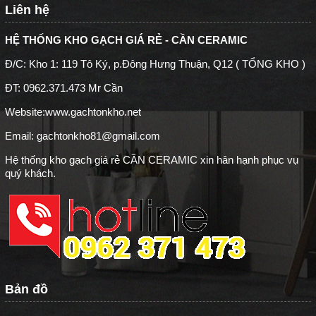
Liên hệ
HỆ THỐNG KHO GẠCH GIÁ RẺ - CẦN CERAMIC
Đ/C: Kho 1: 119 Tô Ký, p.Đông Hưng Thuận, Q12 ( TỔNG KHO )
ĐT: 0962.371.473 Mr Cần
Website:
www.gachtonkho.net
Email: gachtonkho81@gmail.com
Hệ thống kho gạch giá rẻ CẦN CERAMIC xin hân hạnh phục vụ
quý khách.
Bản đồ