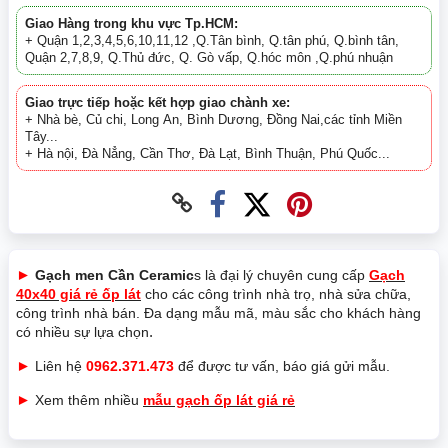
Giao Hàng trong khu vực Tp.HCM:
+ Quận 1,2,3,4,5,6,10,11,12 ,Q.Tân bình, Q.tân phú, Q.bình tân,
Quận 2,7,8,9, Q.Thủ đức, Q. Gò vấp, Q.hóc môn ,Q.phú nhuận
Giao trực tiếp hoặc kết hợp giao chành xe:
+ Nhà bè, Củ chi, Long An, Bình Dương, Đồng Nai,các tỉnh Miền
Tây...
+ Hà nội, Đà Nẳng, Cần Thơ, Đà Lạt, Bình Thuận, Phú Quốc...
►
Gạch men Cần Ceramic
s là đại lý chuyên cung cấp
Gạch
40x40 giá rẻ ốp lát
cho các công trình nhà trọ, nhà sửa chữa,
công trình nhà bán. Đa dạng mẫu mã, màu sắc cho khách hàng
.
có nhiều sự lựa chọn
►
Liên hệ
0962.371.473
để được tư vấn, báo giá gửi mẫu.
►
Xem thêm nhiều
mẫu gạch ốp lát giá rẻ