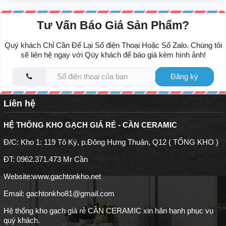
- Bên cạnh việc được sử dụng lát nền,
gạch giả vân gỗ ốp tường
còn được sử dụng trong trang trí, ốp tường nhà bếp, nhà tắm, hoặc
Tư Vấn Báo Giá Sản Phẩm?
ốp mặt tiền.
- Đây là sự lựa chọn hoàn hảo nhất cho mọi không gian của ngôi
Quý khách Chỉ Cần Để Lại Số điện Thoại Hoặc Số Zalo. Chúng tôi
nhà bao gồm cả nội thất và ngoại thất.
sẽ liên hệ ngay với Qúy khách để báo giá kèm hình ảnh!
Đăng ký
Liên hệ
HỆ THỐNG KHO GẠCH GIÁ RẺ - CẦN CERAMIC
Đ/C: Kho 1: 119 Tô Ký, p.Đông Hưng Thuận, Q12 ( TỔNG KHO )
ĐT: 0962.371.473 Mr Cần
Website:
www.gachtonkho.net
Email: gachtonkho81@gmail.com
Hệ thống kho gạch giá rẻ CẦN CERAMIC xin hân hạnh phục vụ
quý khách.