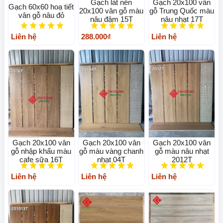
Gạch lát nền
Gạch 20x100 vân
Gạch 60x60 hoạ tiết
20x100 vân gỗ màu
gỗ Trung Quốc màu
vân gỗ nâu đỏ
nâu đậm 15T
nâu nhạt 17T
Liên hệ
288.000₫
Liên hệ
Gạch 20x100 vân
Gạch 20x100 vân
Gạch 20x100 vân
gỗ nhập khẩu màu
gỗ màu vàng chanh
gỗ màu nâu nhạt
cafe sữa 16T
nhạt 04T
2012T
Liên hệ
Liên hệ
Liên hệ
Gạch giả gỗ giá rẻ
có sự đa dạng về kích thước, giúp bạn dễ dàng
hơn với nhiều sự lựa chọn phù hợp từng vị trí và khu vực khác nhau
trong ngôi nhà. Bạn có thể tham khảo một số kích thước sau:
15x60,
15x80, 15x75, 15x90, 20x100, 20x120, 30x90, 45x90...