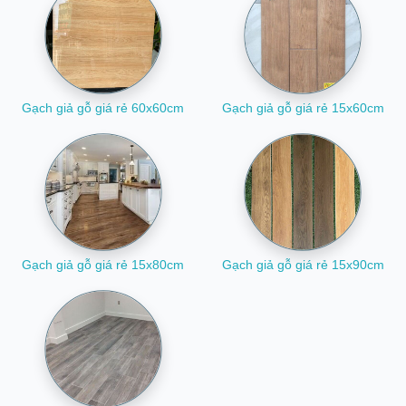
phần giống gỗ tự nhiên. Và ở một số điểm, với chất liệu là xương đá
porcelain - giúp gạch giả gỗ khắc phục được những điểm hạn chế
mà phần gạch gỗ tự nhiên vốn có.
Mẫu gạch giả vân gỗ với nhiều vân (random) giúp mẫu giả gỗ tự
nhiên hơn, và những đường vân thô mộc ấn tượng.
Gạch giả gỗ giá rẻ 60x60cm
Gạch giả gỗ giá rẻ 15x60cm
Có nên lát gạch giả gỗ giá rẻ
Kinh nghiệm cho thấy
gạch giả vân gỗ giá rẻ
vẫn bền hơn gỗ tự
nhiên do ít chịu tác động bởi các yếu tố như : thời tiết, độ ẩm, hóa
chất, mài mòn. Ngoài ra còn tính năng chống mối mọt, chống ẩm
tốt. Do đó sử dụng gạch giả gỗ là một lựa chọn thông minh.
Gạch giả gỗ giá rẻ 15x80cm
Gạch giả gỗ giá rẻ 15x90cm