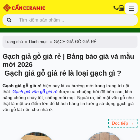
Trang chủ
Danh mục
GẠCH GIẢ GỖ GIÁ RẺ
Gạch giả gỗ giá rẻ | Bảng báo giá và mẫu
mới 2026
Gạch giả gỗ giá rẻ là loại gạch gì ?
Gạch giả gỗ giá rẻ
hiện nay là xu hướng mới trong trang trí nội
thất.
Gạch giả vân gỗ giá rẻ
được ưa chuộng bởi độ bền cao, khả
năng chống cháy tốt, chống mối mọt. Ngoài ra, bề mặt vân gỗ như
thật là một ưu điểm lớn để khách hàng tin tưởng sử dụng gạch giả
vân gỗ lát nền cho nhà ở.
Gạch giả gỗ giá rẻ
, dù sao cũng chỉ là
GIẢ
- không thể so sánh với
Đọc tiếp →
gỗ thật, cảm nhận của đôi chân khi đi trên gỗ thật.
Nhưng một phần nào đó, gạch giả gỗ ngày nay cũng ra được nhiều