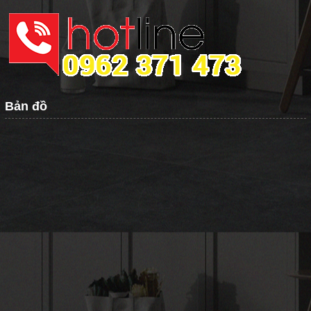
Bản đồ
Mua gạch giả vân gỗ giá rẻ ở đâu uy tín giá rẻ
nhất?