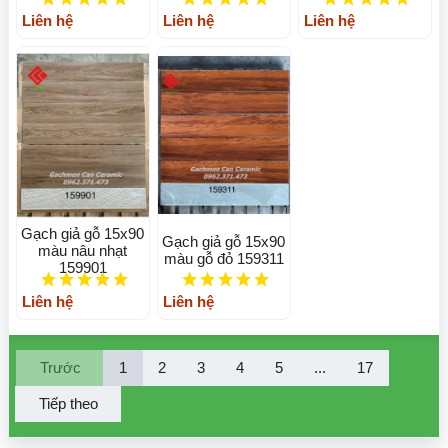
Liên hệ
Liên hệ
Liên hệ
Gạch giả gỗ 15x90
Gạch giả gỗ 15x90
màu nâu nhạt
màu gỗ đỏ 159311
159901
Liên hệ
Liên hệ
Trước
1
2
3
4
5
...
17
Tiếp theo
Gạch giả vân gỗ ốp tường