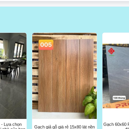
ẻ - Lựa chọn
Gạch 60x60 
Gạch giả gỗ giá rẻ 15x80 lát nền