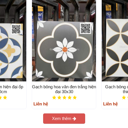
 hiện đại ốp
Gạch bông hoa văn đen trắng hiện
Gạch bông đ
30cm
đại 30x30
th
Liên hệ
Liên hệ
Xem thêm