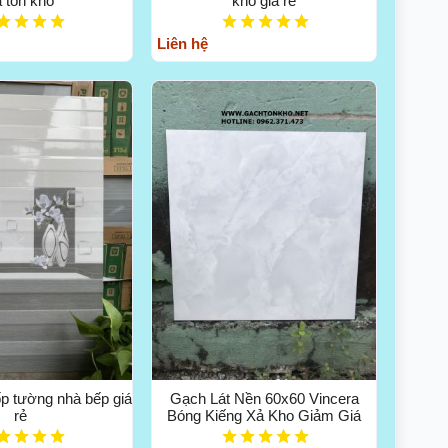
 tồn kho
kho giá rẻ
Liên hệ
p tường nhà bếp giá
Gạch Lát Nền 60x60 Vincera
rẻ
Bóng Kiếng Xả Kho Giảm Giá