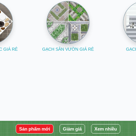
 GIÁ RẺ
GẠCH SÂN VƯỜN GIÁ RẺ
GẠC
Sản phẩm mới
Giảm giá
Xem nhiều