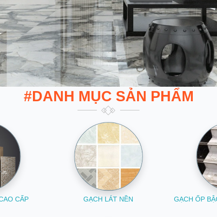
#DANH MỤC SẢN PHẨM
CAO CẤP
GẠCH LÁT NỀN
GẠCH ỐP BẬ