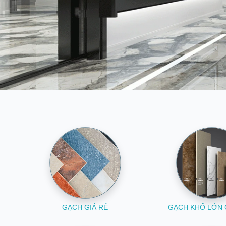
GẠCH GIÁ RẺ
GẠCH KHỔ LỚN 