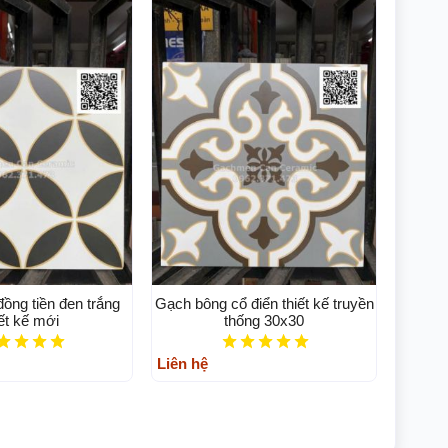
ồng tiền đen trắng
Gạch bông cổ điển thiết kế truyền
iết kế mới
thống 30x30
Liên hệ