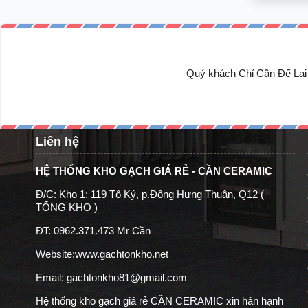
Quý khách Chỉ Cần Để Lại 
Liên hệ
HỆ THỐNG KHO GẠCH GIÁ RẺ - CẦN CERAMIC
Đ/C: Kho 1: 119 Tô Ký, p.Đông Hưng Thuận, Q12 (
TỔNG KHO )
ĐT: 0962.371.473 Mr Cần
Website:
www.gachtonkho.net
Email: gachtonkho81@gmail.com
Hệ thống kho gạch giá rẻ CẦN CERAMIC xin hân hạnh