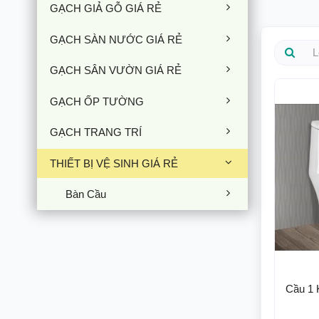
GẠCH GIẢ GỖ GIÁ RẺ
GẠCH SÀN NƯỚC GIÁ RẺ
GẠCH SÂN VƯỜN GIÁ RẺ
GẠCH ỐP TƯỜNG
GẠCH TRANG TRÍ
THIẾT BỊ VỆ SINH GIÁ RẺ
Bàn Cầu
Cầu 1 