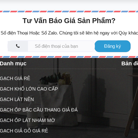
Tư Vấn Báo Giá Sản Phẩm?
Số điện Thoại Hoặc Số Zalo. Chúng tôi sẽ liên hệ ngay với Qúy khác
Đăng ký
Danh mục
Bản đ
GẠCH GIÁ RẺ
GẠCH KHỔ LỚN CAO CẤP
GẠCH LÁT NỀN
GẠCH ỐP BẬC CẦU THANG GIẢ ĐÁ
GẠCH ỐP LÁT NHÁM MỜ
GẠCH GIẢ GỖ GIÁ RẺ