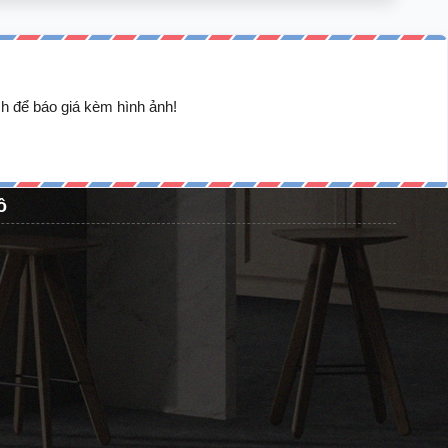
h để báo giá kèm hình ảnh!
ồ