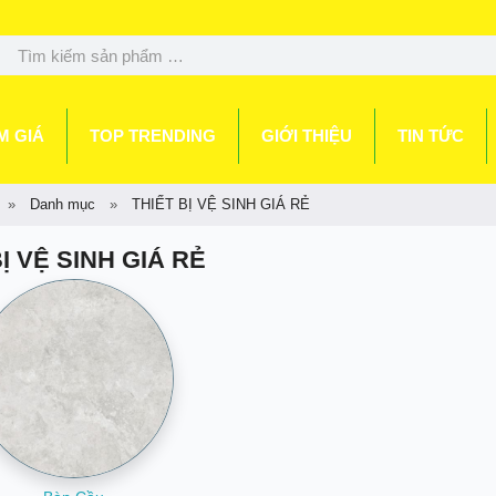
M GIÁ
TOP TRENDING
GIỚI THIỆU
TIN TỨC
Danh mục
THIẾT BỊ VỆ SINH GIÁ RẺ
BỊ VỆ SINH GIÁ RẺ