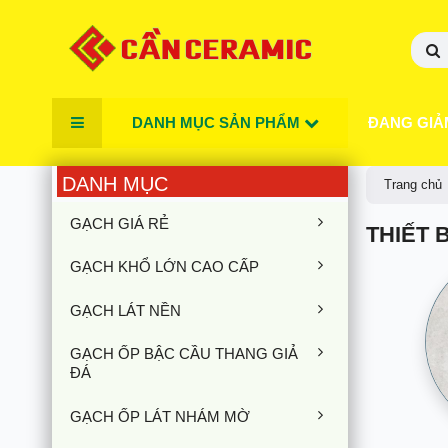
DANH MỤC SẢN PHẨM
ĐANG GIẢ
DANH MỤC
Trang chủ
GẠCH GIÁ RẺ
THIẾT 
GẠCH KHỔ LỚN CAO CẤP
GẠCH LÁT NỀN
GẠCH ỐP BẬC CẦU THANG GIẢ
ĐÁ
GẠCH ỐP LÁT NHÁM MỜ