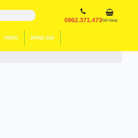
0962.371.473
Giỏ hàng
VIDEO
BẢNG GIÁ