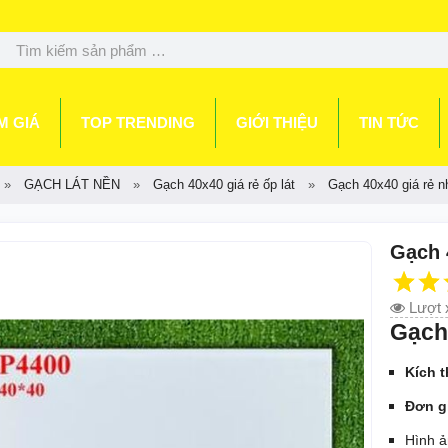
M GIÁ
TOP TRENDING
GIỚI THIỆU
TIN TỨC
GẠCH LÁT NỀN
Gạch 40x40 giá rẻ ốp lát
Gạch 40x40 giá rẻ n
Gạch 
Lượt 
Gạch 
Kích 
Đơn g
Hình ả