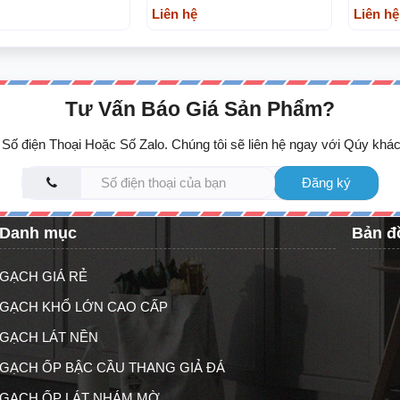
Liên hệ
Liên hệ
Tư Vấn Báo Giá Sản Phẩm?
Số điện Thoại Hoặc Số Zalo. Chúng tôi sẽ liên hệ ngay với Qúy khác
Đăng ký
Danh mục
Bản đ
GẠCH GIÁ RẺ
GẠCH KHỔ LỚN CAO CẤP
GẠCH LÁT NỀN
GẠCH ỐP BẬC CẦU THANG GIẢ ĐÁ
GẠCH ỐP LÁT NHÁM MỜ