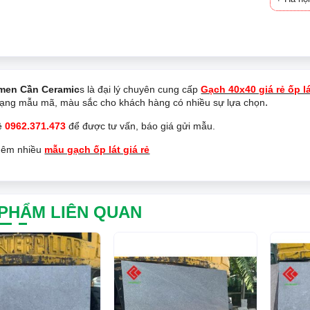
men Cần Ceramic
s là đại lý chuyên cung cấp
Gạch 40x40 giá rẻ ốp l
.
dạng mẫu mã, màu sắc cho khách hàng có nhiều sự lựa chọn
hệ
0962.371.473
để được tư vấn, báo giá gửi mẫu.
hêm nhiều
mẫu gạch ốp lát giá rẻ
PHẨM LIÊN QUAN