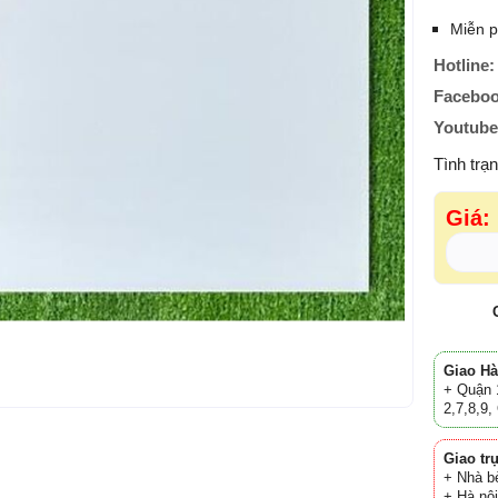
Miễn p
Hotline:
Faceboo
Youtube
Tình trạ
Giá:
Giao H
+ Quận 1
2,7,8,9
Giao tr
+ Nhà bè
+ Hà nộ