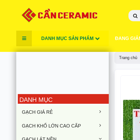
DANH MỤC SẢN PHẨM
ĐANG GIẢ
Trang chủ
DANH MỤC
GẠCH GIÁ RẺ
GẠCH KHỔ LỚN CAO CẤP
GẠCH LÁT NỀN