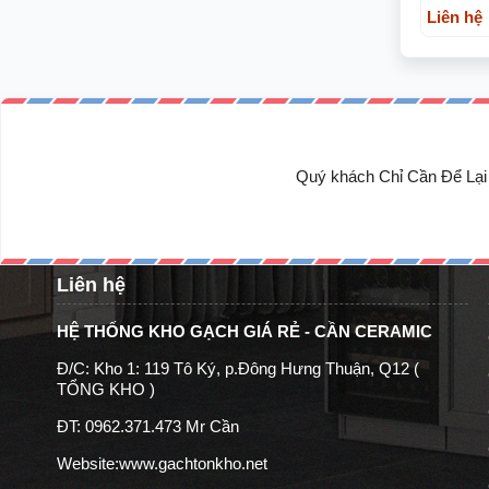
Liên hệ
Quý khách Chỉ Cần Để Lại 
Liên hệ
HỆ THỐNG KHO GẠCH GIÁ RẺ - CẦN CERAMIC
Đ/C: Kho 1: 119 Tô Ký, p.Đông Hưng Thuận, Q12 (
TỔNG KHO )
ĐT: 0962.371.473 Mr Cần
Website:
www.gachtonkho.net