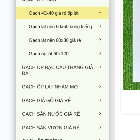
Gạch 40x40 giá rẻ ốp lát
Gạch lát nền 60x60 bóng kiếng
Gạch lát nền 80x80 giá rẻ
Gạch ốp lát 60x120
GẠCH ỐP BẬC CẦU THANG GIẢ
ĐÁ
GẠCH ỐP LÁT NHÁM MỜ
GẠCH GIẢ GỖ GIÁ RẺ
GẠCH SÀN NƯỚC GIÁ RẺ
GẠCH SÂN VƯỜN GIÁ RẺ