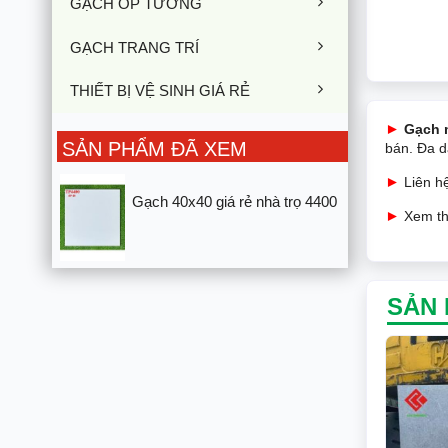
GẠCH ỐP TƯỜNG
GẠCH TRANG TRÍ
THIẾT BỊ VỆ SINH GIÁ RẺ
►
Gạch 
SẢN PHẨM ĐÃ XEM
bán. Đa 
►
Liên 
Gạch 40x40 giá rẻ nhà trọ 4400
►
Xem t
SẢN 