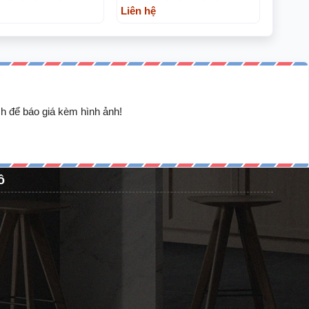
Liên hệ
h để báo giá kèm hình ảnh!
ồ