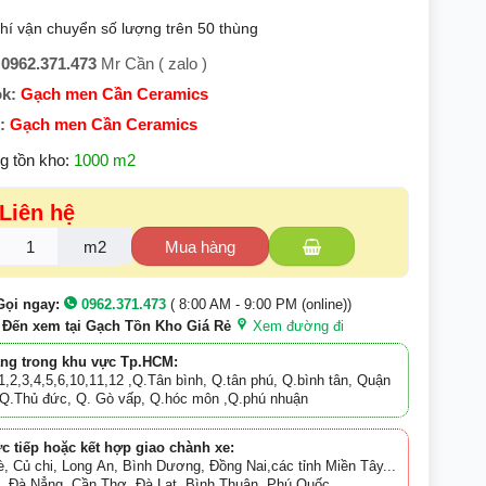
hí vận chuyển số lượng trên 50 thùng
 0962.371.473
Mr Cần ( zalo )
k:
Gạch men Cần Ceramics
:
Gạch men Cần Ceramics
ng tồn kho:
1000 m2
 Liên hệ
m2
Mua hàng
Gọi ngay:
0962.371.473
( 8:00 AM - 9:00 PM (online))
Đến xem tại Gạch Tồn Kho Giá Rẻ
Xem đường đi
àng trong khu vực Tp.HCM:
,2,3,4,5,6,10,11,12 ,Q.Tân bình, Q.tân phú, Q.bình tân, Quận
, Q.Thủ đức, Q. Gò vấp, Q.hóc môn ,Q.phú nhuận
ực tiếp hoặc kết hợp giao chành xe:
, Củ chi, Long An, Bình Dương, Đồng Nai,các tỉnh Miền Tây...
i, Đà Nẳng, Cần Thơ, Đà Lạt, Bình Thuận, Phú Quốc...