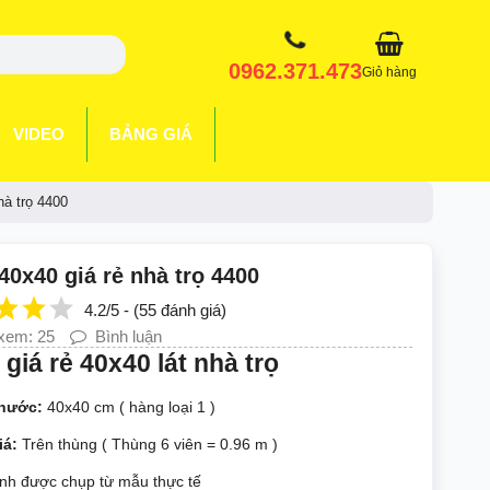
0962.371.473
Giỏ hàng
VIDEO
BẢNG GIÁ
hà trọ 4400
40x40 giá rẻ nhà trọ 4400
4.2/5 - (55 đánh giá)
xem: 25
Bình luận
giá rẻ 40x40 lát nhà trọ
thước:
40x40 cm ( hàng loại 1 )
iá:
Trên thùng ( Thùng 6 viên = 0.96 m )
nh được chụp từ mẫu thực tế