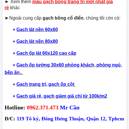
► Xem thêm
mẫu gạch bông trang trí mới nhất giá
rẻ
khác
►Ngoài cung cấp
gạch bông cổ điển
, chúng tôi còn có:
+
Gạch lát nền 60x60
+
Gạch lát nền 80x80
+
Gạch ốp lát 60x120 cao cấp
+
Gạch ốp tường 30x60 phòng khách, phòng ngủ,
bếp ăn..
+
Gạch trang trí, gạch ốp cột
+
Gạch giá rẻ, gạch giảm giá chỉ từ 100k/m2
Hotline:
0962.371.473
Mr Cần
Đ/C:
119 Tô ký, Đông Hưng Thuận, Quận 12, Tphcm