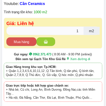
Youtube:
Cần Ceramics
Tình trạng tồn kho:
1000 m2
Giá: Liên hệ
m2
Mua hàng
Gọi ngay:
0962.371.473
( 8:00 AM - 9:00 PM (online))
Đến xem tại Gạch Tồn Kho Giá Rẻ
Xem đường đi
Giao Hàng trong khu vực Tp.HCM:
+ Quận 1,2,3,4,5,6,10,11,12 ,Q.Tân bình, Q.tân phú, Q.bình tân,
Quận 2,7,8,9, Q.Thủ đức, Q. Gò vấp, Q.hóc môn ,Q.phú nhuận
Giao trực tiếp hoặc kết hợp giao chành xe:
+ Nhà bè, Củ chi, Long An, Bình Dương, Đồng Nai,các tỉnh Miền
Tây...
+ Hà nội, Đà Nẳng, Cần Thơ, Đà Lạt, Bình Thuận, Phú Quốc...