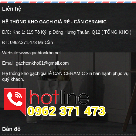
Liên hệ
HỆ THỐNG KHO GẠCH GIÁ RẺ - CẦN CERAMIC
Đ/C: Kho 1: 119 Tô Ký, p.Đông Hưng Thuận, Q12 ( TỔNG KHO )
ĐT: 0962.371.473 Mr Cần
Website:
www.gachtonkho.net
Email: gachtonkho81@gmail.com
Hệ thống kho gạch giá rẻ CẦN CERAMIC xin hân hạnh phục vụ
quý khách.
Bản đồ