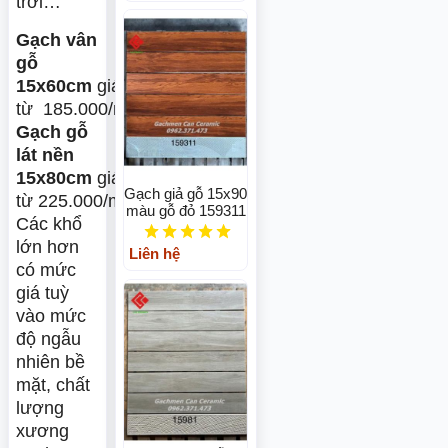
trời…
Gạch vân
gỗ
15x60cm
giá
từ 185.000/m2
Gạch gỗ
lát nền
15x80cm
giá
Gạch giả gỗ 15x90
từ 225.000/m2
màu gỗ đỏ 159311
Các khổ
lớn hơn
Liên hệ
có mức
giá tuỳ
vào mức
độ ngẫu
nhiên bề
mặt, chất
lượng
xương