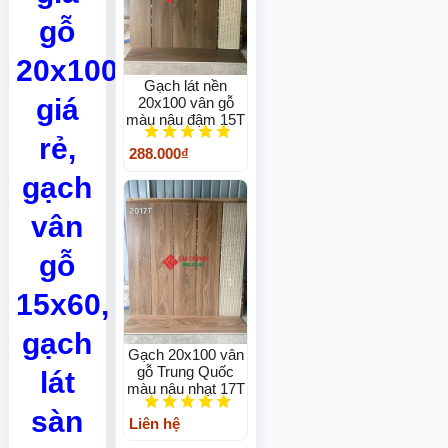
gỗ
20x100
Gạch lát nền
giá
20x100 vân gỗ
màu nâu đậm 15T
rẻ,
288.000₫
gạch
vân
gỗ
15x60,
gạch
Gạch 20x100 vân
gỗ Trung Quốc
lát
màu nâu nhạt 17T
sàn
Liên hệ