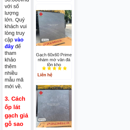
với số
lượng
lớn. Quý
khách vui
lòng truy
cập
vào
đây
để
tham
Gạch 60x60 Prime
khảo
nhám mờ vân đá
tồn kho
thêm
nhiều
Liên hệ
mẫu mã
mới về.
3. Cách
ốp lát
gạch giả
gỗ sao