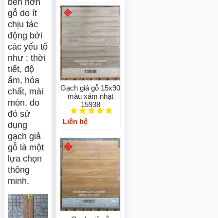
bền hơn
gỗ do ít
chịu tác
động bởi
các yếu tố
như : thời
tiết, độ
ẩm, hóa
Gạch giả gỗ 15x90
chất, mài
màu xám nhạt
mòn, do
15938
đó sử
Liên hệ
dụng
gạch giả
gỗ là một
lựa chọn
thông
minh.