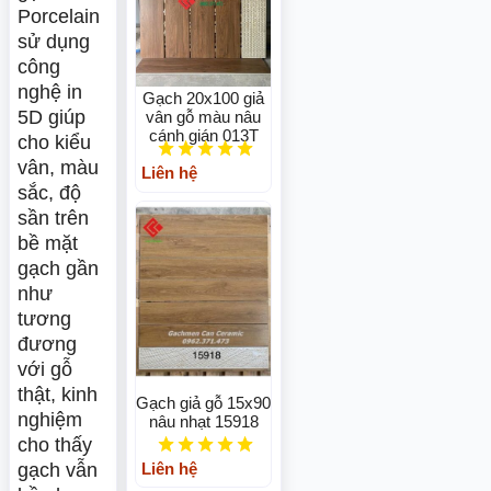
Porcelain
sử dụng
công
nghệ in
Gạch 20x100 giả
5D giúp
vân gỗ màu nâu
cánh gián 013T
cho kiểu
vân, màu
Liên hệ
sắc, độ
sần trên
bề mặt
gạch gần
như
tương
đương
với gỗ
thật, kinh
Gạch giả gỗ 15x90
nghiệm
nâu nhạt 15918
cho thấy
gạch vẫn
Liên hệ