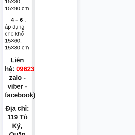
15×80,
15×90 cm
4 – 6
:
áp dụng
cho khổ
15×60,
15×80 cm
Liên
hệ:
0962371473
(
zalo -
viber -
facebook)
Địa chỉ:
119 Tô
Ký,
Quận