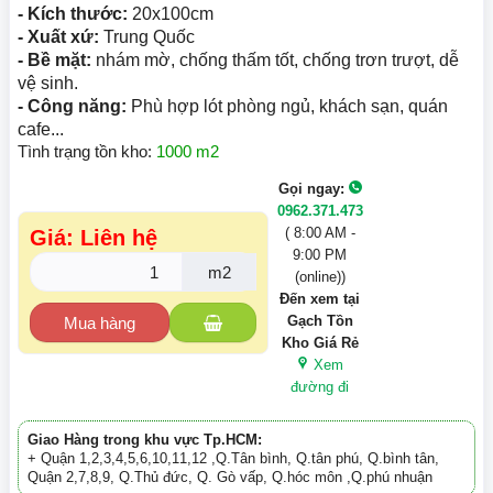
- Kích thước:
20x100cm
- Xuất xứ:
Trung Quốc
- Bề mặt:
nhám mờ, chống thấm tốt, chống trơn trượt, dễ
vệ sinh.
- Công năng:
Phù hợp lót phòng ngủ, khách sạn, quán
cafe...
Tình trạng tồn kho:
1000 m2
Gọi ngay:
0962.371.473
( 8:00 AM -
Giá: Liên hệ
9:00 PM
m2
(online))
Đến xem tại
Gạch Tồn
Mua hàng
Kho Giá Rẻ
Xem
đường đi
Giao Hàng trong khu vực Tp.HCM:
+ Quận 1,2,3,4,5,6,10,11,12 ,Q.Tân bình, Q.tân phú, Q.bình tân,
Quận 2,7,8,9, Q.Thủ đức, Q. Gò vấp, Q.hóc môn ,Q.phú nhuận