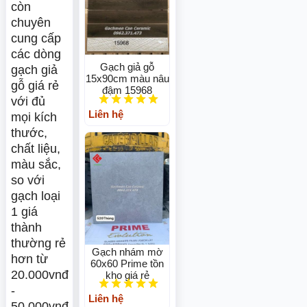
còn
chuyên
cung cấp
các dòng
Gạch giả gỗ
gạch giả
15x90cm màu nâu
gỗ giá rẻ
đậm 15968
với đủ
Liên hệ
mọi kích
thước,
chất liệu,
màu sắc,
so với
gạch loại
1 giá
thành
thường rẻ
Gạch nhám mờ
hơn từ
60x60 Prime tồn
20.000vnđ
kho giá rẻ
-
Liên hệ
50.000vnđ