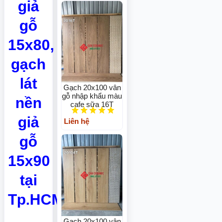
giả
gỗ
15x80,
gạch
lát
Gạch 20x100 vân
gỗ nhập khẩu màu
nền
cafe sữa 16T
giả
Liên hệ
gỗ
15x90
tại
Tp.HCM
Gạch 20x100 vân