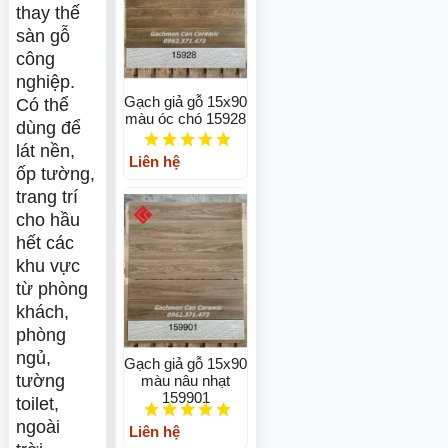
thay thế
sàn gỗ
công
nghiệp.
Gạch giả gỗ 15x90
Có thể
màu óc chó 15928
dùng để
lát nền,
Liên hệ
ốp tường,
trang trí
cho hầu
hết các
khu vực
từ phòng
khách,
phòng
ngủ,
Gạch giả gỗ 15x90
tường
màu nâu nhạt
159901
toilet,
ngoài
Liên hệ