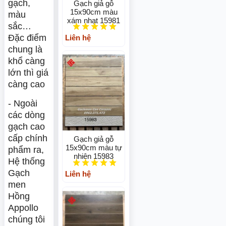
gạch,
Gạch giả gỗ
15x90cm màu
màu
xám nhạt 15981
sắc…
Đặc điểm
Liên hệ
chung là
khổ càng
lớn thì giá
càng cao
- Ngoài
các dòng
gạch cao
cấp chính
Gạch giả gỗ
15x90cm màu tự
phẩm ra,
nhiên 15983
Hệ thống
Gạch
Liên hệ
men
Hồng
Appollo
chúng tôi