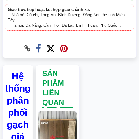
Giao trực tiếp hoặc kết hợp giao chành xe:
+ Nhà bè, Củ chi, Long An, Bình Dương, Đồng Nai,các tỉnh Miền
Tây...
+ Hà nội, Đà Nẳng, Cần Thơ, Đà Lạt, Bình Thuận, Phú Quốc...
SẢN
Hệ
PHẨM
thống
LIÊN
phân
QUAN
phối
gạch
giả