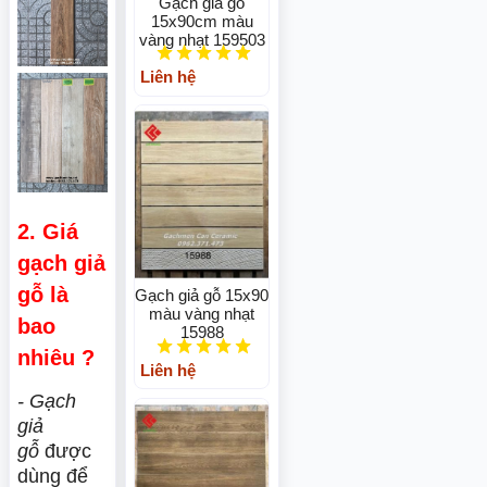
Gạch giả gỗ
15x90cm màu
vàng nhạt 159503
Liên hệ
2. Giá
gạch giả
gỗ là
Gạch giả gỗ 15x90
màu vàng nhạt
bao
15988
nhiêu ?
Liên hệ
- Gạch
giả
gỗ
được
dùng để