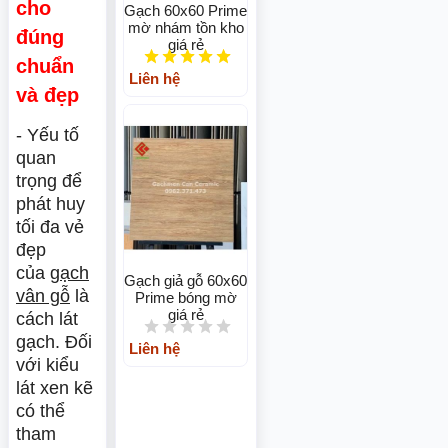
cho
Gạch 60x60 Prime
mờ nhám tồn kho
đúng
giá rẻ
chuẩn
Liên hệ
và đẹp
- Yếu tố
quan
trọng để
phát huy
tối đa vẻ
đẹp
của
gạch
Gạch giả gỗ 60x60
vân gỗ
là
Prime bóng mờ
giá rẻ
cách lát
gạch. Đối
Liên hệ
với kiểu
lát xen kẽ
có thể
tham