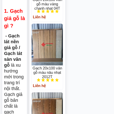
gỗ màu vàng
chanh nhạt 04T
1. Gạch
Liên hệ
giả gỗ là
gì ?
- Gạch
lát nền
giả gỗ /
Gạch lát
sàn vân
gỗ
là xu
Gạch 20x100 vân
hướng
gỗ màu nâu nhạt
mới trong
2012T
trang trí
Liên hệ
nội thất.
Gạch giả
gỗ bản
chất là
gạch