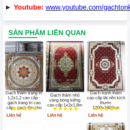
►
Youtube:
www.youtube.com/gachton
SẢN PHẨM LIÊN QUAN
Gạch thảm trang trí
Gạch tranh thảm
Gạch thảm nhũ
1,2x1,2 cao cấp -
cao cấp lát nền kích
vàng bóng kiếng
gạch trang trí cao
thước
cao cấp 1x2x1,8m
cấp - gạch tồn kho
1200x1800cm
Liên hệ
Liên hệ
Liên hệ