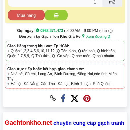
m2
Mua hàng
Gọi ngay:
0962.371.473
( 8:00 AM - 9:00 PM (online))
Đến xem tại Gạch Tồn Kho Giá Rẻ
Xem đường đi
Giao Hàng trong khu vực Tp.HCM:
+ Quận 1,2,3,4,5,6,10,11,12 ,Q.Tân bình, Q.tân phú, Q.bình tân,
Quận 2,7,8,9, Q.Thủ đức, Q. Gò vấp, Q.hóc môn ,Q.phú nhuận
Giao trực tiếp hoặc kết hợp giao chành xe:
+ Nhà bè, Củ chi, Long An, Bình Dương, Đồng Nai,các tỉnh Miền
Tây...
+ Hà nội, Đà Nẳng, Cần Thơ, Đà Lạt, Bình Thuận, Phú Quốc...
Gachtonkho.net
chuyên cung cấp gạch tranh