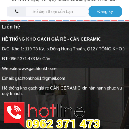
Đăng ký
Liên hệ
HỆ THỐNG KHO GẠCH GIÁ RẺ - CẦN CERAMIC
Đ/C: Kho 1: 119 Tô Ký, p.Đông Hưng Thuận, Q12 ( TỔNG KHO )
ĐT: 0962.371.473 Mr Cần
Website:
www.gachtonkho.net
Email: gachtonkho81@gmail.com
Hệ thống kho gạch giá rẻ CẦN CERAMIC xin hân hạnh phục vụ
quý khách.