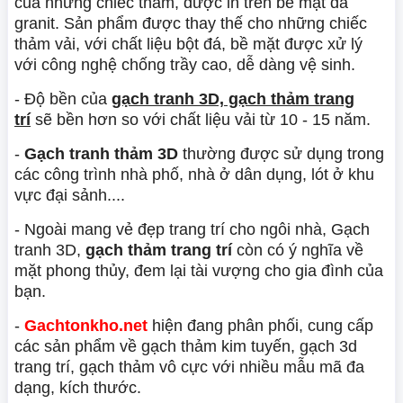
của những chiếc thảm, được in trên bề mặt đá
granit. Sản phẩm được thay thế cho những chiếc
thảm vải, với chất liệu bột đá, bề mặt được xử lý
với công nghệ chống trầy cao, dễ dàng vệ sinh.
- Độ bền của
gạch tranh 3D, gạch thảm trang
trí
sẽ bền hơn so với chất liệu vải từ 10 - 15 năm.
-
Gạch tranh thảm 3D
thường được sử dụng trong
các công trình nhà phố, nhà ở dân dụng, lót ở khu
vực đại sảnh....
- Ngoài mang vẻ đẹp trang trí cho ngôi nhà, Gạch
tranh 3D,
gạch thảm trang trí
còn có ý nghĩa về
mặt phong thủy, đem lại tài vượng cho gia đình của
bạn.
-
Gachtonkho.net
hiện đang phân phối, cung cấp
các sản phẩm về gạch thảm kim tuyến, gạch 3d
trang trí, gạch thảm vô cực với nhiều mẫu mã đa
dạng, kích thước.