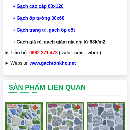
+
Gạch cao cấp 60x120
+
Gạch ốp tường 30x60
+
Gạch trang trí, gạch ốp cột
+
Gạch giá rẻ, gạch giảm giá chỉ từ 68k/m2
►
Liên hệ:
0962.371.473
( zalo - sms - viber )
► Website:
www.gachtonkho.net
SẢN PHẨM LIÊN QUAN