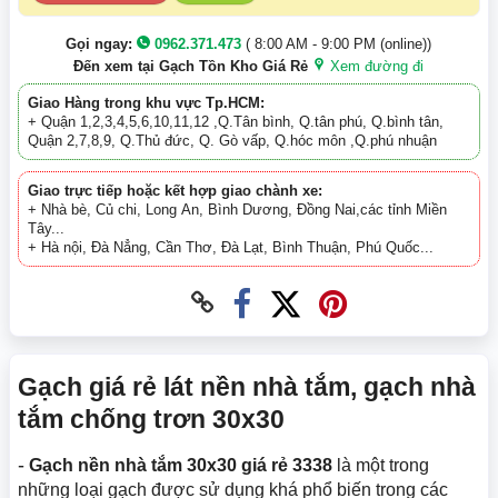
Gọi ngay:
0962.371.473
( 8:00 AM - 9:00 PM (online))
Đến xem tại Gạch Tồn Kho Giá Rẻ
Xem đường đi
Giao Hàng trong khu vực Tp.HCM:
+ Quận 1,2,3,4,5,6,10,11,12 ,Q.Tân bình, Q.tân phú, Q.bình tân,
Quận 2,7,8,9, Q.Thủ đức, Q. Gò vấp, Q.hóc môn ,Q.phú nhuận
Giao trực tiếp hoặc kết hợp giao chành xe:
+ Nhà bè, Củ chi, Long An, Bình Dương, Đồng Nai,các tỉnh Miền
Tây...
+ Hà nội, Đà Nẳng, Cần Thơ, Đà Lạt, Bình Thuận, Phú Quốc...
Gạch giá rẻ lát nền nhà tắm, gạch nhà
tắm chống trơn 30x30
-
Gạch nền nhà tắm 30x30 giá rẻ 3338
là một trong
những loại gạch được sử dụng khá phổ biến trong các