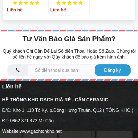
Liên hệ
Liên hệ
Tư Vấn Báo Giá Sản Phẩm?
Quý khách Chỉ Cần Để Lại Số điện Thoại Hoặc Số Zalo. Chúng tôi
sẽ liên hệ ngay với Qúy khách để báo giá kèm hình ảnh!
Đăng ký
Liên hệ
HỆ THỐNG KHO GẠCH GIÁ RẺ - CẦN CERAMIC
Đ/C: Kho 1: 119 Tô Ký, p.Đông Hưng Thuận, Q12 ( TỔNG KHO )
ĐT: 0962.371.473 Mr Cần
Website:
www.gachtonkho.net