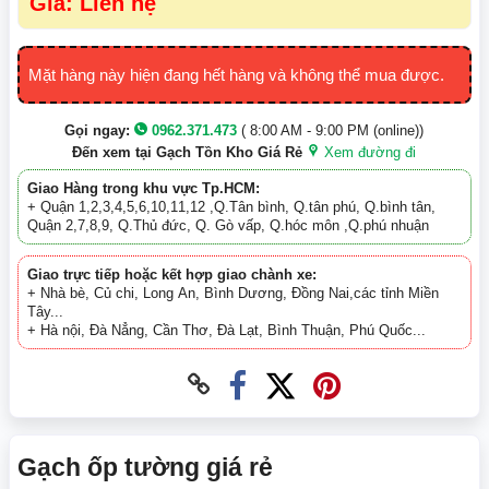
Giá: Liên hệ
Mặt hàng này hiện đang hết hàng và không thể mua được.
Gọi ngay:
0962.371.473
( 8:00 AM - 9:00 PM (online))
Đến xem tại Gạch Tồn Kho Giá Rẻ
Xem đường đi
Giao Hàng trong khu vực Tp.HCM:
+ Quận 1,2,3,4,5,6,10,11,12 ,Q.Tân bình, Q.tân phú, Q.bình tân,
Quận 2,7,8,9, Q.Thủ đức, Q. Gò vấp, Q.hóc môn ,Q.phú nhuận
Giao trực tiếp hoặc kết hợp giao chành xe:
+ Nhà bè, Củ chi, Long An, Bình Dương, Đồng Nai,các tỉnh Miền
Tây...
+ Hà nội, Đà Nẳng, Cần Thơ, Đà Lạt, Bình Thuận, Phú Quốc...
Gạch ốp tường giá rẻ