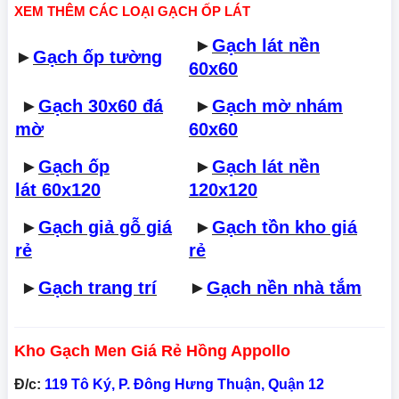
XEM THÊM CÁC LOẠI GẠCH ỐP LÁT
►
Gạch lát nền
►
Gạch ốp tường
60x60
►
Gạch 30x60 đá
►
Gạch mờ nhám
mờ
60x60
►
Gạch ốp
►
Gạch lát nền
lát 60x120
120x120
►
Gạch giả gỗ giá
►
Gạch tồn kho giá
rẻ
rẻ
►
Gạch trang trí
►
Gạch nền nhà tắm
Kho Gạch Men Giá Rẻ Hồng Appollo
Đ/c:
119 Tô Ký, P. Đông Hưng Thuận, Quận 12