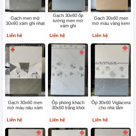
Gạch 30x60 ốp
Gạch men mờ
Gạch 30x60 men
tường men mờ
30x60 xám ghi nhạt
mờ màu vàng kem
xám ghi
Liên hệ
Liên hệ
Liên hệ
Gạch 30x60 men
Ốp phòng khách
Ốp 30x60 Viglacera
mờ màu nâu xám
30x60 trắng khói
cho nhà tắm
Liên hệ
Liên hệ
Liên hệ