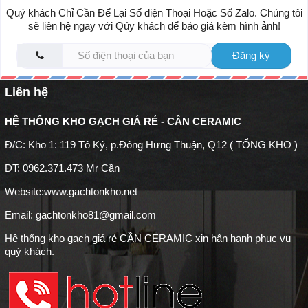
Quý khách Chỉ Cần Để Lại Số điện Thoại Hoặc Số Zalo. Chúng tôi
sẽ liên hệ ngay với Qúy khách để báo giá kèm hình ảnh!
Đăng ký
Liên hệ
HỆ THỐNG KHO GẠCH GIÁ RẺ - CẦN CERAMIC
Đ/C: Kho 1: 119 Tô Ký, p.Đông Hưng Thuận, Q12 ( TỔNG KHO )
ĐT: 0962.371.473 Mr Cần
Website:
www.gachtonkho.net
Email: gachtonkho81@gmail.com
Hệ thống kho gạch giá rẻ CẦN CERAMIC xin hân hạnh phục vụ
quý khách.