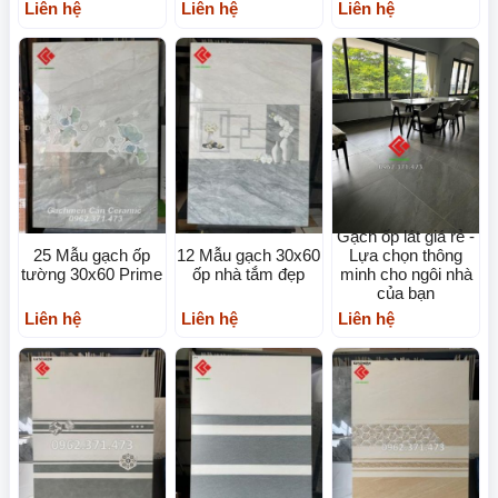
Liên hệ
Liên hệ
Liên hệ
Gạch ốp lát giá rẻ -
25 Mẫu gạch ốp
12 Mẫu gạch 30x60
Lựa chọn thông
tường 30x60 Prime
ốp nhà tắm đẹp
minh cho ngôi nhà
của bạn
Liên hệ
Liên hệ
Liên hệ