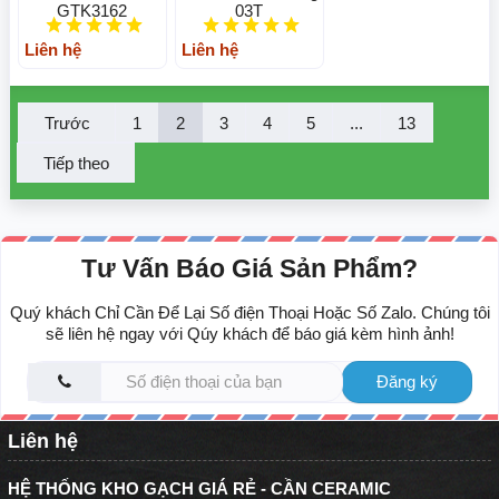
GTK3162
03T
Liên hệ
Liên hệ
Trước
1
2
3
4
5
...
13
Tiếp theo
Tư Vấn Báo Giá Sản Phẩm?
Quý khách Chỉ Cần Để Lại Số điện Thoại Hoặc Số Zalo. Chúng tôi
sẽ liên hệ ngay với Qúy khách để báo giá kèm hình ảnh!
Đăng ký
Liên hệ
HỆ THỐNG KHO GẠCH GIÁ RẺ - CẦN CERAMIC