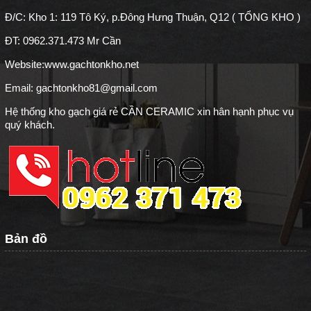
Đ/C: Kho 1: 119 Tô Ký, p.Đông Hưng Thuận, Q12 ( TỔNG KHO )
ĐT: 0962.371.473 Mr Cần
Website:
www.gachtonkho.net
Email: gachtonkho81@gmail.com
Hệ thống kho gạch giá rẻ CẦN CERAMIC xin hân hạnh phục vụ
quý khách.
Bản đồ