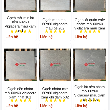
Gạch mờ mịn lát
Gạch men matt
Gạch lát quán cafe
nền 60x60
60x60 viglacera
nhám mờ 60x60
Viglacera màu xám
màu be 202
viglacera màu xám
201
Liên hệ
Liên hệ
Liên hệ
Gạch lát nền nhám
Gạch nền nhám
Gạch nhám mờ
mờ 60x60
mờ 60x60 viglacera
60x60 viglacera
Viglacera màu xám
xám nhạt 101
xám ghi đậm 502
vân đá 103
Liên hệ
Liên hệ
Liên hệ