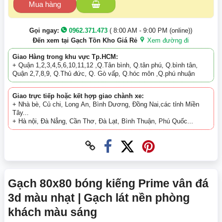
Mua hàng
Gọi ngay:
0962.371.473
( 8:00 AM - 9:00 PM (online))
Đến xem tại Gạch Tồn Kho Giá Rẻ
Xem đường đi
Giao Hàng trong khu vực Tp.HCM:
+ Quận 1,2,3,4,5,6,10,11,12 ,Q.Tân bình, Q.tân phú, Q.bình tân,
Quận 2,7,8,9, Q.Thủ đức, Q. Gò vấp, Q.hóc môn ,Q.phú nhuận
Giao trực tiếp hoặc kết hợp giao chành xe:
+ Nhà bè, Củ chi, Long An, Bình Dương, Đồng Nai,các tỉnh Miền
Tây...
+ Hà nội, Đà Nẳng, Cần Thơ, Đà Lạt, Bình Thuận, Phú Quốc...
Gạch 80x80 bóng kiếng Prime vân đá
3d màu nhạt | Gạch lát nền phòng
khách màu sáng