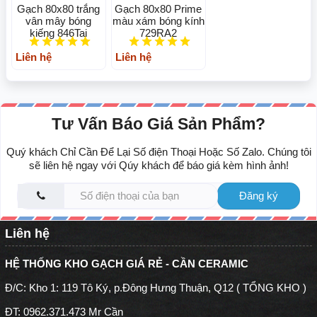
Gạch 80x80 trắng
Gạch 80x80 Prime
vân mây bóng
màu xám bóng kính
kiếng 846Tai
729RA2
Liên hệ
Liên hệ
Tư Vấn Báo Giá Sản Phẩm?
Quý khách Chỉ Cần Để Lại Số điện Thoại Hoặc Số Zalo. Chúng tôi
sẽ liên hệ ngay với Qúy khách để báo giá kèm hình ảnh!
Đăng ký
Liên hệ
HỆ THỐNG KHO GẠCH GIÁ RẺ - CẦN CERAMIC
Đ/C: Kho 1: 119 Tô Ký, p.Đông Hưng Thuận, Q12 ( TỔNG KHO )
ĐT: 0962.371.473 Mr Cần