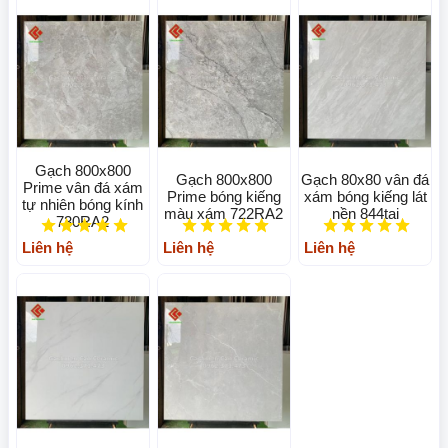
Gạch 800x800
Gạch 800x800
Gạch 80x80 vân đá
Prime vân đá xám
Prime bóng kiếng
xám bóng kiếng lát
tự nhiên bóng kính
màu xám 722RA2
nền 844tai
730RA2
Liên hệ
Liên hệ
Liên hệ