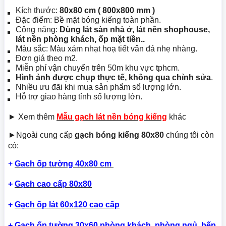
Kích thước:
8
0x80 cm ( 800x800 mm )
Đặc điểm: Bề mặt bóng kiếng toàn phần.
Công năng:
Dùng lát sàn nhà ở, lát nền shophouse,
lát nền phòng khách, ốp mặt tiền..
Màu sắc: Màu xám nhạt hoạ tiết vân đá nhẹ nhàng.
Đơn giá theo m2.
Miễn phí vận chuyển trên 50m khu vực tphcm.
Hình ảnh được chụp thực tế, không qua chỉnh sửa
.
Nhiều ưu đãi khi mua sản phẩm sổ lượng lớn.
Hỗ trợ giao hàng tỉnh số lượng lớn.
► Xem thêm
M
ẫu gạch lát nền bóng kiếng
khác
►Ngoài cung cấp
gạch bóng kiếng 80x80
chúng tôi còn
có:
+
Gạch ốp tường 40x80 cm
+
Gạch cao cấp 80x80
+
Gạch ốp lát 60x120 cao cấp
+
Gạch ốp tường 30x60 phòng khách, phòng ngủ, bếp