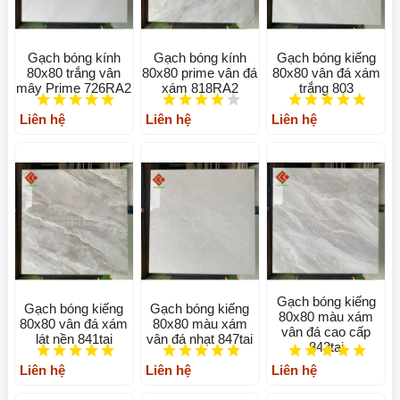
Gạch bóng kính
Gạch bóng kính
Gạch bóng kiếng
80x80 trắng vân
80x80 prime vân đá
80x80 vân đá xám
mây Prime 726RA2
xám 818RA2
trắng 803
Liên hệ
Liên hệ
Liên hệ
Gạch bóng kiếng
Gạch bóng kiếng
Gạch bóng kiếng
80x80 màu xám
80x80 vân đá xám
80x80 màu xám
vân đá cao cấp
lát nền 841tai
vân đá nhạt 847tai
843tai
Liên hệ
Liên hệ
Liên hệ