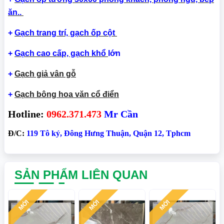
ăn..
+
Gạch trang trí, gạch ốp cột
+
Gạch cao cấp, gạch khổ
lớn
+
Gạch giả vân gỗ
+
Gạch bông hoa văn cổ điển
Hotline:
0962.371.473
Mr Cần
Đ/C:
119 Tô ký, Đông Hưng Thuận, Quận 12, Tphcm
SẢN PHẨM LIÊN QUAN
MỚI
MỚI
MỚI