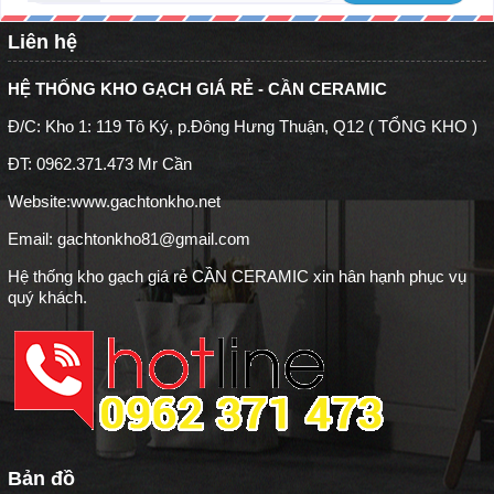
Liên hệ
HỆ THỐNG KHO GẠCH GIÁ RẺ - CẦN CERAMIC
Đ/C: Kho 1: 119 Tô Ký, p.Đông Hưng Thuận, Q12 ( TỔNG KHO )
ĐT: 0962.371.473 Mr Cần
Website:
www.gachtonkho.net
Email: gachtonkho81@gmail.com
Hệ thống kho gạch giá rẻ CẦN CERAMIC xin hân hạnh phục vụ
quý khách.
Bản đồ