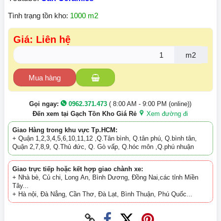
Tình trạng tồn kho:
1000 m2
Giá: Liên hệ
m2
Mua hàng
Gọi ngay:
0962.371.473
( 8:00 AM - 9:00 PM (online))
Đến xem tại Gạch Tồn Kho Giá Rẻ
Xem đường đi
Giao Hàng trong khu vực Tp.HCM:
+ Quận 1,2,3,4,5,6,10,11,12 ,Q.Tân bình, Q.tân phú, Q.bình tân,
Quận 2,7,8,9, Q.Thủ đức, Q. Gò vấp, Q.hóc môn ,Q.phú nhuận
Giao trực tiếp hoặc kết hợp giao chành xe:
+ Nhà bè, Củ chi, Long An, Bình Dương, Đồng Nai,các tỉnh Miền
Tây...
+ Hà nội, Đà Nẳng, Cần Thơ, Đà Lạt, Bình Thuận, Phú Quốc...