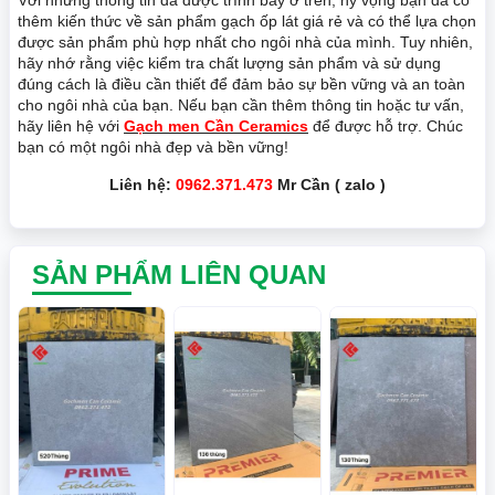
Với những thông tin đã được trình bày ở trên, hy vọng bạn đã có
thêm kiến thức về sản phẩm gạch ốp lát giá rẻ và có thể lựa chọn
được sản phẩm phù hợp nhất cho ngôi nhà của mình. Tuy nhiên,
hãy nhớ rằng việc kiểm tra chất lượng sản phẩm và sử dụng
đúng cách là điều cần thiết để đảm bảo sự bền vững và an toàn
cho ngôi nhà của bạn. Nếu bạn cần thêm thông tin hoặc tư vấn,
hãy liên hệ với
Gạch men Cần Ceramics
để được hỗ trợ. Chúc
bạn có một ngôi nhà đẹp và bền vững!
Liên hệ:
0962.371.473
Mr Cần ( zalo )
SẢN PHẨM LIÊN QUAN