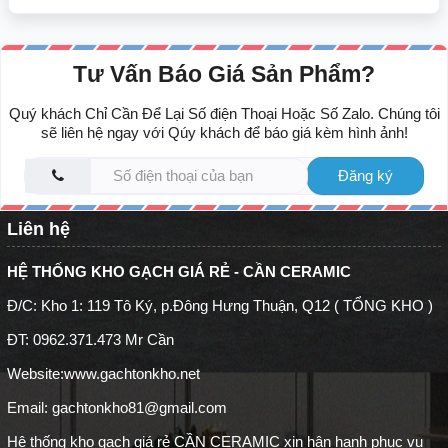
Tư Vấn Báo Giá Sản Phẩm?
Quý khách Chỉ Cần Để Lại Số điện Thoại Hoặc Số Zalo. Chúng tôi
sẽ liên hệ ngay với Qúy khách để báo giá kèm hình ảnh!
Đăng ký
Liên hệ
HỆ THỐNG KHO GẠCH GIÁ RẺ - CẦN CERAMIC
Đ/C: Kho 1: 119 Tô Ký, p.Đông Hưng Thuận, Q12 ( TỔNG KHO )
ĐT: 0962.371.473 Mr Cần
Website:
www.gachtonkho.net
Email: gachtonkho81@gmail.com
Hệ thống kho gạch giá rẻ CẦN CERAMIC xin hân hạnh phục vụ