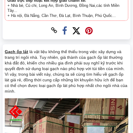
Giao trực tiếp hoặc kết hợp giao chành xe:
+ Nhà bè, Củ chi, Long An, Bình Dương, Đồng Nai,các tỉnh Miền
Tây...
+ Hà nội, Đà Nẳng, Cần Thơ, Đà Lạt, Bình Thuận, Phú Quốc...
Gạch ốp lát
là vật liệu không thể thiếu trong việc xây dựng và
trang trí ngôi nhà. Tuy nhiên, giá thành của gạch ốp lát thường
khá đắt đỏ, khiến cho nhiều gia đình phải suy nghĩ kỹ trước khi
quyết định sử dụng loại gạch nào phù hợp với túi tiền của mình.
Vì vậy, trong bài viết này, chúng ta sẽ cùng tìm hiểu về gạch ốp
lát giá rẻ, đồng thời cung cấp những lời khuyên hữu ích để bạn
có thể chọn được loại gạch ốp lát phù hợp nhất cho ngôi nhà của
mình.